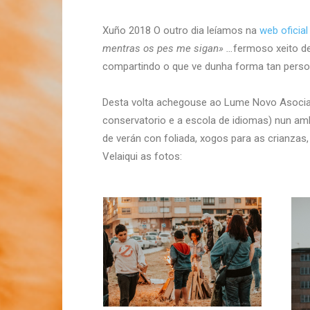
Xuño 2018 O outro dia leíamos na
web oficia
mentras os pes me sigan» …
fermoso xeito de
compartindo o que ve dunha forma tan persoa
Desta volta achegouse ao Lume Novo Asociati
conservatorio e a escola de idiomas) nun ambi
de verán con foliada, xogos para as crianzas
Velaiqui as fotos: