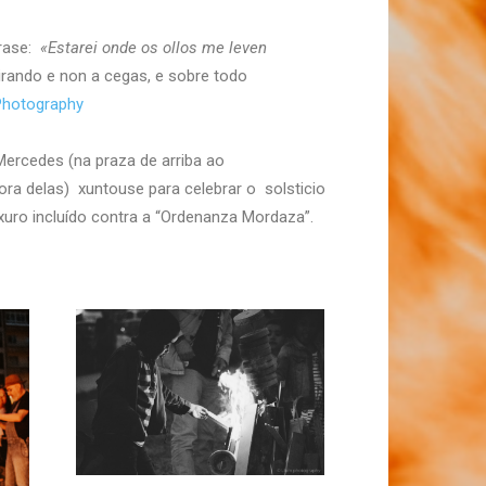
rase:
«Estarei onde os ollos me leven
irando e non a cegas, e sobre todo
Photography
Mercedes (na praza de arriba ao
fora delas) xuntouse para celebrar o solsticio
xuro incluído contra a “Ordenanza Mordaza”.