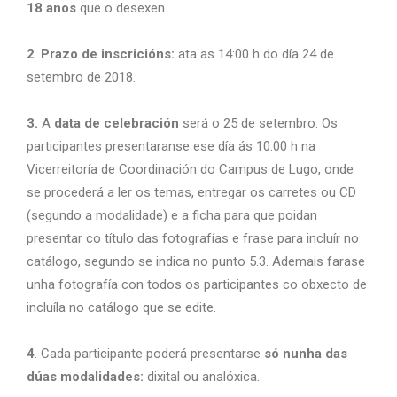
18 anos
que o desexen.
2
.
Prazo de inscricións:
ata as 14:00 h do día 24 de
setembro de 2018.
3.
A
data de celebración
será o 25 de setembro. Os
participantes presentaranse ese día ás 10:00 h na
Vicerreitoría de Coordinación do Campus de Lugo, onde
se procederá a ler os temas, entregar os carretes ou CD
(segundo a modalidade) e a ficha para que poidan
presentar co título das fotografías e frase para incluír no
catálogo, segundo se indica no punto 5.3. Ademais farase
unha fotografía con todos os participantes co obxecto de
incluíla no catálogo que se edite.
4
. Cada participante poderá presentarse
só nunha das
dúas modalidades:
dixital ou analóxica.