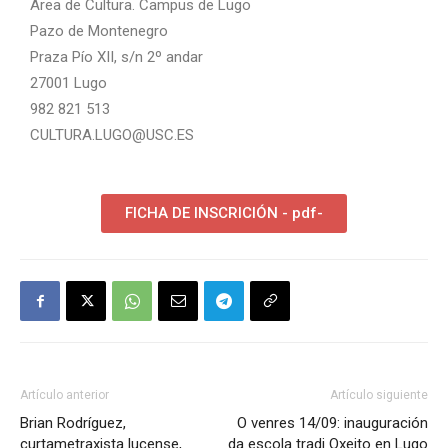
Área de Cultura. Campus de Lugo
Pazo de Montenegro
Praza Pío XII, s/n 2º andar
27001 Lugo
982 821 513
CULTURA.LUGO@USC.ES
FICHA DE INSCRICIÓN - pdf-
Artículo anterior
Artículo siguiente
Brian Rodríguez,
O venres 14/09: inauguración
curtametraxista lucense,
da escola tradi Oxeito en Lugo