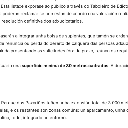
. Esta listaxe exporase ao público a través do Taboleiro de Edi
as poderán reclamar se non están de acordo coa valoración real
 resolución definitiva dos adxudicatarios.
pasarán a integrar unha bolsa de suplentes, que tamén se orde
 renuncia ou perda do dereito de calquera das persoas adxudica
aínda presentando as solicitudes fóra de prazo, reúnan os requis
usuario una
superficie mínima de 30 metros cadrados
. A durac
 Parque dos Paxariños teñen unha extensión total de 3.000 me
rcelas, e os restantes son zonas comúns: un aparcamento, unha c
lico, todo, integrado no entorno.