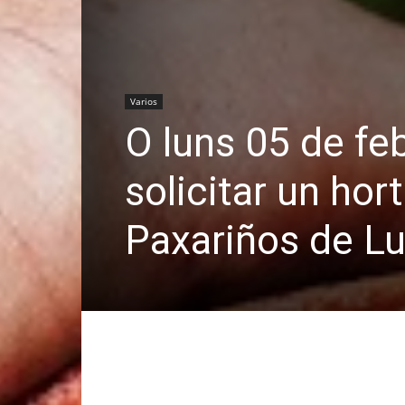
Varios
O luns 05 de fe
solicitar un ho
Paxariños de L