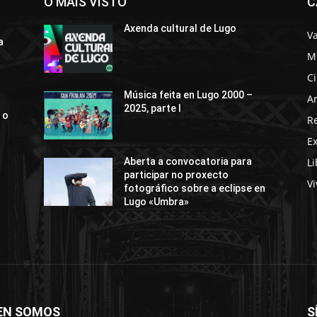
O MÁIS VISTO
C
Axenda cultural de Lugo
Va
a
M
C
Música feita en Lugo 2000 –
Ar
2025, parte I
 o
R
E
Li
Aberta a convocatoria para
participar no proxecto
Vi
fotográfico sobre a eclipse en
Lugo «Umbra»
EN SOMOS
S