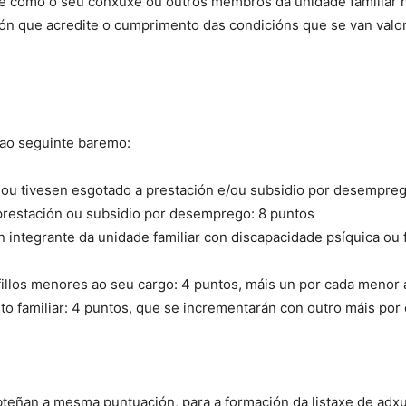
nte como o seu cónxuxe ou outros membros da unidade familiar 
ón que acredite o cumprimento das condicións que se van valor
 ao seguinte baremo:
u tivesen esgotado a prestación e/ou subsidio por desempreg
restación ou subsidio por desemprego: 8 puntos
n integrante da unidade familiar con discapacidade psíquica ou fí
fillos menores ao seu cargo: 4 puntos, máis un por cada menor 
to familiar: 4 puntos, que se incrementarán con outro máis por c
bteñan a mesma puntuación, para a formación da listaxe de adxu