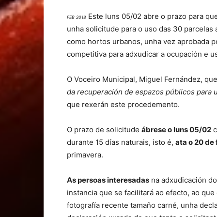
Este luns 05/02 abre o prazo para qu
FEB 2018
unha solicitude para o uso das 30 parcelas
como hortos urbanos, unha vez aprobada po
competitiva para adxudicar a ocupación e u
O Voceiro Municipal, Miguel Fernández, qu
da recuperación de espazos públicos para us
que rexerán este procedemento.
O prazo de solicitude
ábrese o luns 05/02
c
durante 15 días naturais, isto é,
ata o 20 de 
primavera.
As persoas interesadas
na adxudicación d
instancia que se facilitará ao efecto, ao 
fotografía recente tamaño carné, unha decla