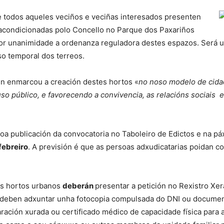
e todos aqueles veciños e veciñas interesados presenten
 acondicionadas polo Concello no Parque dos Paxariños
r unanimidade a ordenanza reguladora destes espazos. Será u
so temporal dos terreos.
en enmarcou a creación destes hortos «
no noso modelo de cidad
o público, e favorecendo a convivencia, as relacións sociais e
oa publicación da convocatoria no Taboleiro de Edictos e na p
febreiro
. A previsión é que as persoas adxudicatarias poidan co
os hortos urbanos
deberán
presentar a petición no Rexistro Xe
que deben adxuntar unha fotocopia compulsada do DNI ou documen
ración xurada ou certificado médico de capacidade física para a