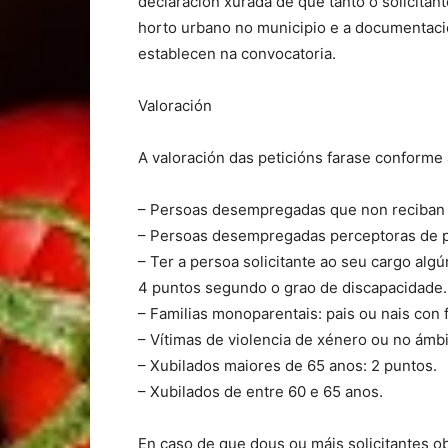
declaración xurada de que tanto o solicita
horto urbano no municipio e a documentaci
establecen na convocatoria.
Valoración
A valoración das peticións farase conforme
– Persoas desempregadas que non reciban o
– Persoas desempregadas perceptoras de p
– Ter a persoa solicitante ao seu cargo algú
4 puntos segundo o grao de discapacidade.
– Familias monoparentais: pais ou nais con 
– Vítimas de violencia de xénero ou no ámbi
– Xubilados maiores de 65 anos: 2 puntos.
– Xubilados de entre 60 e 65 anos.
En caso de que dous ou máis solicitantes o