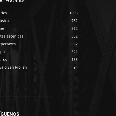
ATEGORÍAS
rios
1096
úsica
782
ine
362
tes escénicas
332
eportaxes
332
xpos
321
bros
183
va o San Froilán
94
ÍGUENOS