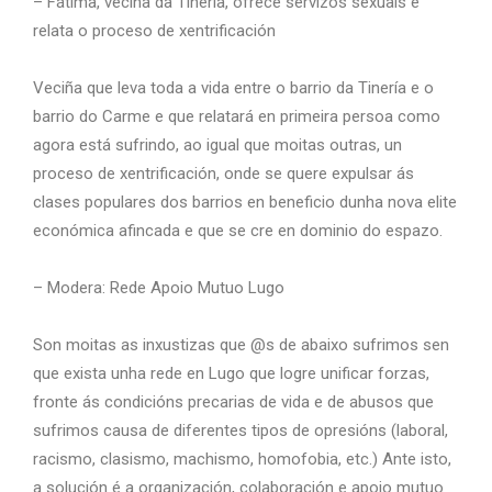
– Fátima, veciña da Tinería, ofrece servizos sexuais e
relata o proceso de xentrificación
Veciña que leva toda a vida entre o barrio da Tinería e o
barrio do Carme e que relatará en primeira persoa como
agora está sufrindo, ao igual que moitas outras, un
proceso de xentrificación, onde se quere expulsar ás
clases populares dos barrios en beneficio dunha nova elite
económica afincada e que se cre en dominio do espazo.
– Modera: Rede Apoio Mutuo Lugo
Son moitas as inxustizas que @s de abaixo sufrimos sen
que exista unha rede en Lugo que logre unificar forzas,
fronte ás condicións precarias de vida e de abusos que
sufrimos causa de diferentes tipos de opresións (laboral,
racismo, clasismo, machismo, homofobia, etc.) Ante isto,
a solución é a organización, colaboración e apoio mutuo