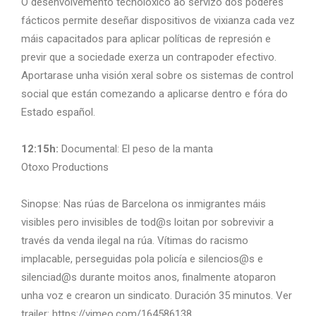
O desenvolvemento tecnolóxico ao servizo dos poderes
fácticos permite deseñar dispositivos de vixianza cada vez
máis capacitados para aplicar políticas de represión e
previr que a sociedade exerza un contrapoder efectivo.
Aportarase unha visión xeral sobre os sistemas de control
social que están comezando a aplicarse dentro e fóra do
Estado español.
12:15h:
Documental: El peso de la manta
Otoxo Productions
Sinopse: Nas rúas de Barcelona os inmigrantes máis
visibles pero invisibles de tod@s loitan por sobrevivir a
través da venda ilegal na rúa. Vítimas do racismo
implacable, perseguidas pola policía e silencios@s e
silenciad@s durante moitos anos, finalmente atoparon
unha voz e crearon un sindicato. Duración 35 minutos. Ver
trailer: https://vimeo.com/164586138