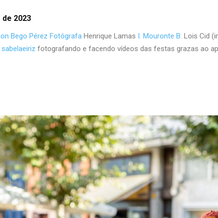
o de 2023
lon
Bego Pérez Fotógrafa
Henrique Lamas
I. Mouronte B.
Lois Cid (i
e
sabelaeiriz
fotografando e facendo vídeos das festas grazas ao a