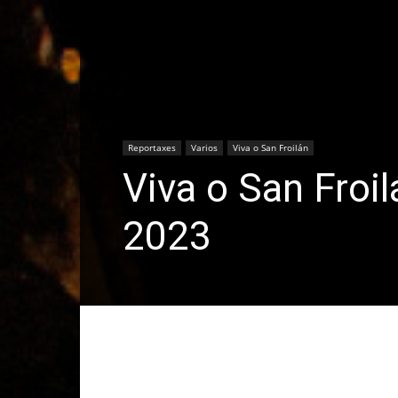
Reportaxes
Varios
Viva o San Froilán
Viva o San Froi
2023