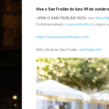
Viva o San Froilán do luns 09 de outubr
«VIVA O SAN FROILÁN 2023»
con
Adra Pal
Contemporánea),
Lorena Grandío
o Loopez 
https://www.vivaosanfroilan.com/
Web oficial do San Froilán:
sanfroilan.info