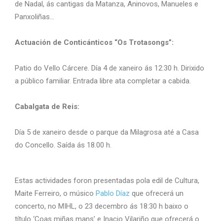
de Nadal, ás cantigas da Matanza, Aninovos, Manueles e
Panxoliñas…
Actuación de Conticánticos “Os Trotasongs”:
Patio do Vello Cárcere. Día 4 de xaneiro ás 12:30 h. Dirixido
a público familiar. Entrada libre ata completar a cabida.
Cabalgata de Reis:
Día 5 de xaneiro desde o parque da Milagrosa até a Casa
do Concello. Saída ás 18.00 h.
Estas actividades foron presentadas pola edil de Cultura,
Maite Ferreiro, o músico
Pablo Díaz
que ofrecerá un
concerto, no MIHL, o 23 decembro ás 18:30 h baixo o
título ‘Coas miñas mans’ e Inacio Vilariño que ofrecerá o