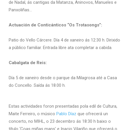
de Nadal, ás cantigas da Matanza, Aninovos, Manueles e
Panxoliñas…
Actuación de Conticánticos “Os Trotasongs”:
Patio do Vello Cárcere. Día 4 de xaneiro ás 12:30 h. Dirixido
a público familiar. Entrada libre ata completar a cabida.
Cabalgata de Reis:
Día 5 de xaneiro desde o parque da Milagrosa até a Casa
do Concello. Saída ás 18.00 h.
Estas actividades foron presentadas pola edil de Cultura,
Maite Ferreiro, o músico
Pablo Díaz
que ofrecerá un
concerto, no MIHL, o 23 decembro ás 18:30 h baixo o
título ‘Coas miñas mans’ e Inacio Vilariño que ofrecerá o