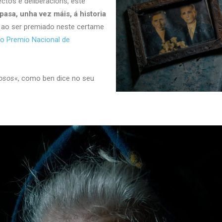
ctos e deliberacións, este
pasa, unha vez máis, á historia
ao ser premiado neste certame
 o Premio Nacional de
osos
«, como ben dice no seu