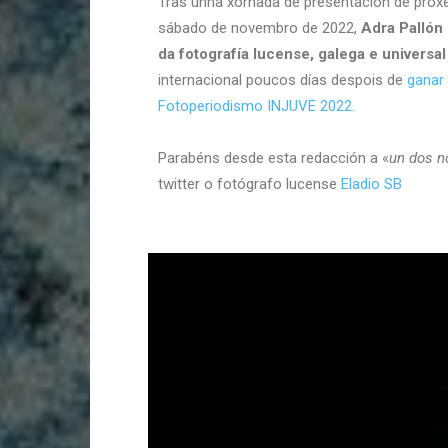
Tras unha xornada de presentación de proxe
sábado de novembro de 2022,
Adra Pallón 
da fotografía lucense, galega e universal
internacional poucos días despois de
ganar
Fotoperiodismo INJUVE 2022.
Parabéns desde esta redacción a «
un dos n
twitter o fotógrafo lucense
Eladio SB