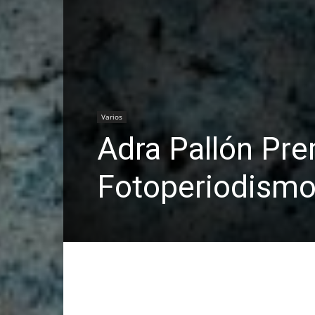
Varios
Adra Pallón Pr
Fotoperiodism