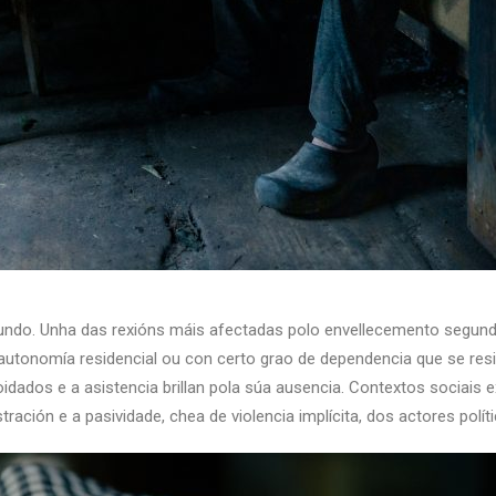
undo. Unha das rexións máis afectadas polo envellecemento segundo 
autonomía residencial ou con certo grao de dependencia que se resi
oidados e a asistencia brillan pola súa ausencia. Contextos sociai
tración e a pasividade, chea de violencia implícita, dos actores polít