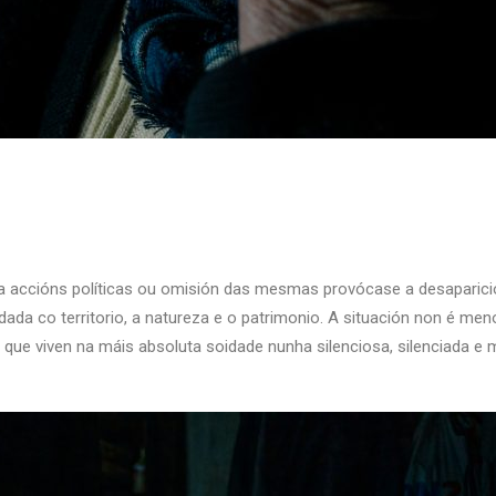
 accións políticas ou omisión das mesmas provócase a desaparició
ada co territorio, a natureza e o patrimonio. A situación non é me
 que viven na máis absoluta soidade nunha silenciosa, silenciada e 