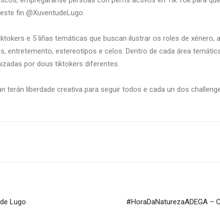
scos, empregaranse persoas con perfís activos en Tik Tok para que
 este fin @XuventudeLugo.
tokers e 5 liñas temáticas que buscan ilustrar os roles de xénero, a
dos, entretemento, estereotipos e celos. Dentro de cada área temáti
izadas por dous tiktokers diferentes.
terán liberdade creativa para seguir todos e cada un dos challeng
 de Lugo
#HoraDaNaturezaADEGA – Ca