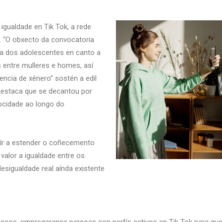
gualdade en Tik Tok, a rede
. “O obxecto da convocatoria
iva dos adolescentes en canto a
s entre mulleres e homes, así
ncia de xénero” sostén a edil
destaca que se decantou por
mocidade ao longo do
uír a estender o coñecemento
valor a igualdade entre os
esigualdade real aínda existente