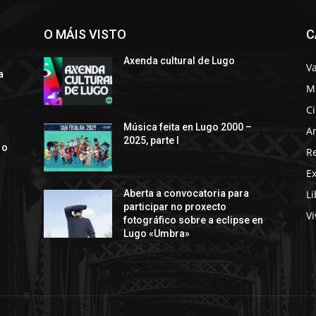
O MÁIS VISTO
C
Axenda cultural de Lugo
Va
a
M
C
s
Música feita en Lugo 2000 –
Ar
2025, parte I
 o
R
E
Li
Aberta a convocatoria para
participar no proxecto
Vi
fotográfico sobre a eclipse en
Lugo «Umbra»