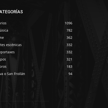
ATEGORÍAS
rios
1096
úsica
782
ine
362
tes escénicas
332
eportaxes
332
xpos
321
bros
183
va o San Froilán
94