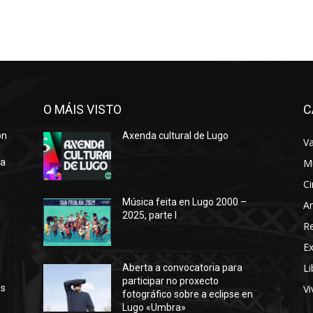
O MÁIS VISTO
C
ón
Axenda cultural de Lugo
Va
ra
M
Ci
Música feita en Lugo 2000 –
Ar
2025, parte I
o
R
E
Li
Aberta a convocatoria para
participar no proxecto
os
Vi
fotográfico sobre a eclipse en
Lugo «Umbra»