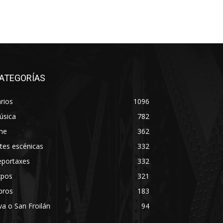
ATEGORÍAS
rios
1096
úsica
782
ne
362
tes escénicas
332
eportaxes
332
xpos
321
bros
183
va o San Froilán
94