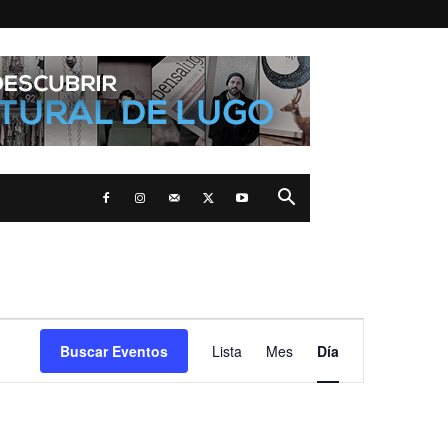
Navegación
Buscar Eventos
Lista
Mes
Día
de
vistas
de