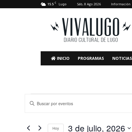
C
15.5
Sáb, 8 Ago 2026
Información
Lugo
VivaLugo
INICIO
PROGRAMAS
NOTICIAS
Eventos
Navegación
Introduce
la
de
en
palabra
clave.
búsqueda
3
3 de julio, 2026
Busca
Hoy
Eventos