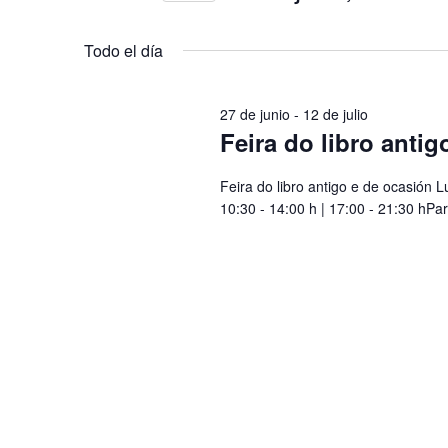
y
de
Selecciona
para
vistas
la
la
julio,
Todo el día
fecha.
palabra
de
2026
clave.
Eventos
27 de junio
-
12 de julio
Feira do libro anti
Feira do libro antigo e de ocasión
10:30 - 14:00 h | 17:00 - 21:30 hPa