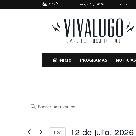
C
17.2
Sáb, 8 Ago 2026
Información
Lugo
VivaLugo
INICIO
PROGRAMAS
NOTICIAS
Eventos
Navegación
Introduce
la
de
en
palabra
clave.
búsqueda
12
12 de julio, 2026
Busca
Hoy
Eventos