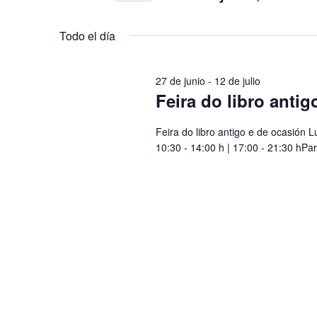
y
de
Selecciona
para
vistas
la
la
julio,
Todo el día
fecha.
palabra
de
2026
clave.
Eventos
27 de junio
-
12 de julio
Feira do libro anti
Feira do libro antigo e de ocasión
10:30 - 14:00 h | 17:00 - 21:30 hPa