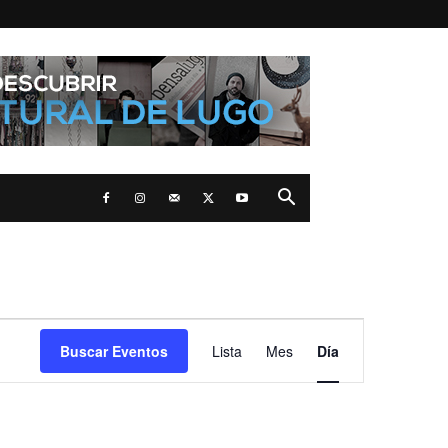
Navegación
Buscar Eventos
Lista
Mes
Día
de
vistas
de