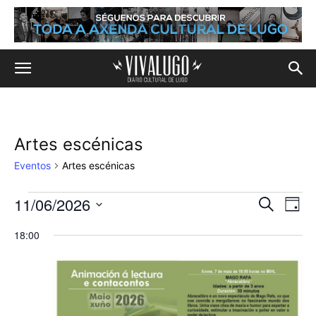
Artes escénicas
Eventos
Artes escénicas
11/06/2026
Eventos
Na
Navega
Buscar
Día
de
Selecciona
en
de
18:00
la
vis
fecha.
11
búsqu
de
de
y
Eve
junio,
vistas