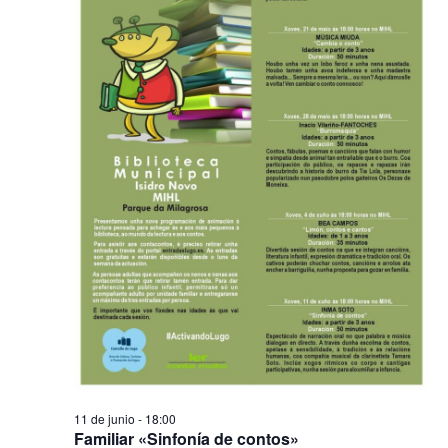
2026
de
Evento
11 de junio - 18:00
Familiar «Sinfonía de contos»