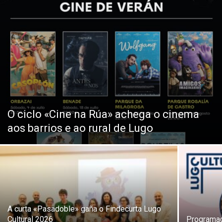
O ciclo «Cine na Rúa» achega o cinema
aos barrios e ao rural de Lugo
A curta «Pasadoble» gaña o Findecurta Lugo
Cultural 2026
Programac