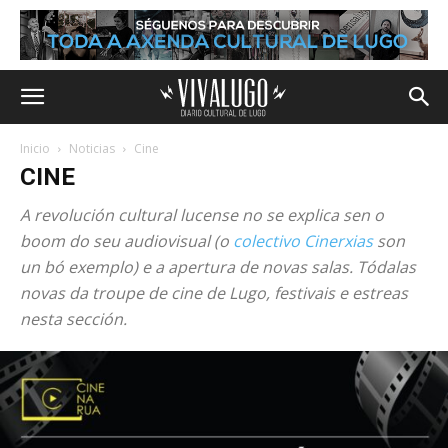
Inicio
Noticias
Cine
CINE
A revolución cultural lucense no se explica sen o
boom do seu audiovisual (o
colectivo Cinerxias
son
un bó exemplo) e a apertura de novas salas. Tódalas
novas da troupe de cine de Lugo, festivais e estreas
nesta sección.