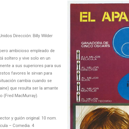
nidos Dirección: Billy Wilder
 pero ambicioso empleado de
 soltero y vive solo en un
mente a sus superiores para sus
stos favores le sirvan para
 situación cambia cuando se
ine) que resulta ser la amante
to (Fred MacMurray).
ector y guión original. 10 nom.
ícula – Comedia. 4