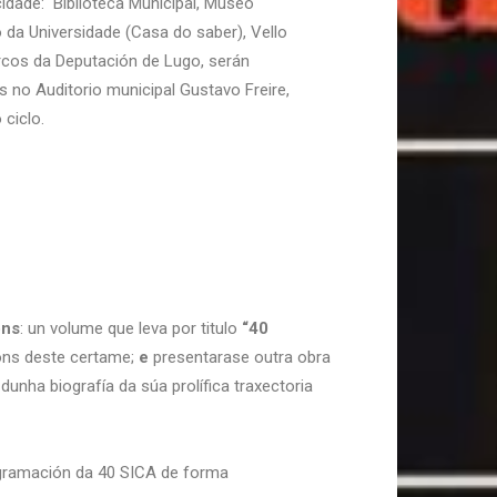
idade: Biblioteca Municipal, Museo
o da Universidade (Casa do saber), Vello
rcos da Deputación de Lugo, serán
s no Auditorio municipal Gustavo Freire,
ciclo.
óns
: un volume que leva por titulo
“40
ións deste certame;
e
presentarase outra obra
dunha biografía da súa prolífica traxectoria
ogramación da 40 SICA de forma