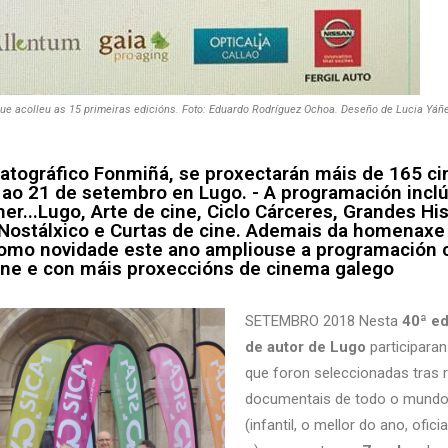
que acolleu as 15 primeiras edicións. Foto: Eduardo Rodríguez Ochoa. Deseño de Lucia Yáñe
atográfico Fonmiñá, se proxectarán máis de 165 ci
ao 21 de setembro en Lugo. - A programación inclúe 
mer...Lugo, Arte de cine, Ciclo Cárceres, Grandes Hi
 Nostálxico e Curtas de cine. Ademais da homenaxe a
Como novidade este ano ampliouse a programación 
cine e con máis proxeccións de cinema galego
SETEMBRO 2018 Nesta
40ª ed
de autor de Lugo
participaran
que foron seleccionadas tras r
documentais de todo o mundo.
(infantil, o mellor do ano, ofici