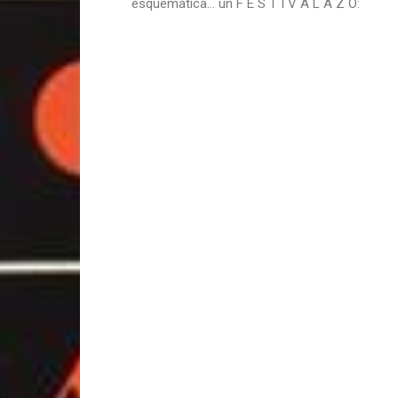
esquemática… un F E S T I V A L A Z O: