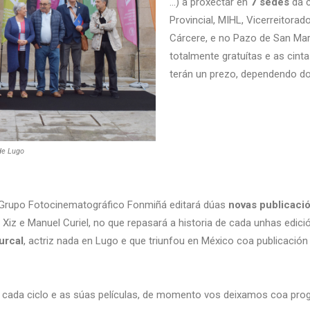
…) a proxectar en
7 sedes
da c
Provincial, MIHL, Vicerreitorad
Cárcere, e no Pazo de San Ma
totalmente gratuítas e as cinta
terán un prezo, dependendo do 
de Lugo
o Grupo Fotocinematográfico Fonmiñá editará dúas
novas publicaci
o Xiz e Manuel Curiel, no que repasará a historia de cada unhas edic
urcal
, actriz nada en Lugo e que triunfou en México coa publicación 
 cada ciclo e as súas películas, de momento vos deixamos coa pr