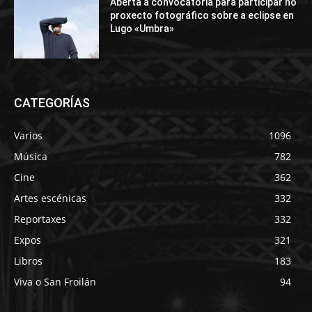
Aberta a convocatoria para participar no
proxecto fotográfico sobre a eclipse en
Lugo «Umbra»
CATEGORÍAS
Varios
1096
Música
782
Cine
362
Artes escénicas
332
Reportaxes
332
Expos
321
Libros
183
Viva o San Froilán
94