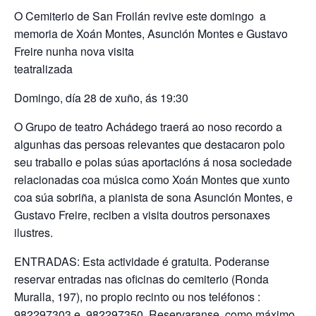
O Cemiterio de San Froilán revive este domingo a
memoria de Xoán Montes, Asunción Montes e Gustavo
Freire nunha nova visita
teatralizada
Domingo, día 28 de xuño, ás 19:30
O Grupo de teatro Achádego traerá ao noso recordo a
algunhas das persoas relevantes que destacaron polo
seu traballo e polas súas aportacións á nosa sociedade
relacionadas coa música como Xoán Montes que xunto
coa súa sobriña, a pianista de sona Asunción Montes, e
Gustavo Freire, reciben a visita doutros personaxes
ilustres.
ENTRADAS: Esta actividade é gratuita. Poderanse
reservar entradas nas oficinas do cemiterio (Ronda
Muralla, 197), no propio recinto ou nos teléfonos :
982297303 e 982297350. Reservaranse, como máximo,