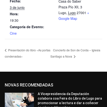
Fecha:
Casa do Saber
Praza Pío XII, 3
3 de junio
Lugo
,
Lugo
27001
+
Hora:
Google Map
19:30
Categoría de Evento:
Cine
Presentación do libro «As portas
Concierto de Son de Corda – Iglesia
condenadas»
Santiago a Nova
NOVAS RECOMENDADAS
A Vicepresidencia da Deputación
colabora coa Feira do Libro de Lugo para
promocionar a lectura e dar a coñecer