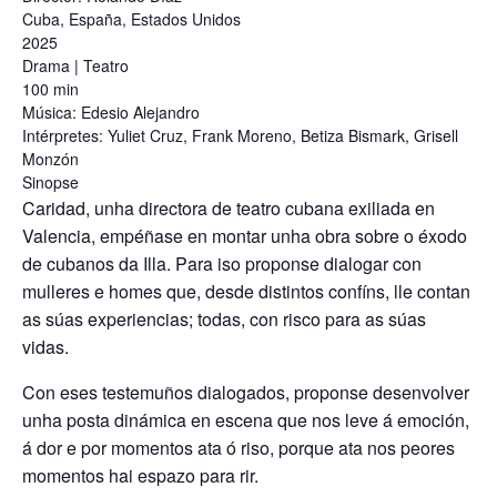
Cuba, España, Estados Unidos
2025
Drama | Teatro
100 min
Música: Edesio Alejandro
Intérpretes: Yuliet Cruz, Frank Moreno, Betiza Bismark, Grisell
Monzón
Sinopse
Caridad, unha directora de teatro cubana exiliada en
Valencia, empéñase en montar unha obra sobre o éxodo
de cubanos da Illa. Para iso proponse dialogar con
mulleres e homes que, desde distintos confíns, lle contan
as súas experiencias; todas, con risco para as súas
vidas.
Con eses testemuños dialogados, proponse desenvolver
unha posta dinámica en escena que nos leve á emoción,
á dor e por momentos ata ó riso, porque ata nos peores
momentos hai espazo para rir.