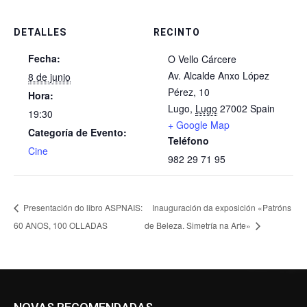
DETALLES
RECINTO
Fecha:
O Vello Cárcere
Av. Alcalde Anxo López
8 de junio
Pérez, 10
Hora:
Lugo
,
Lugo
27002
Spain
19:30
+ Google Map
Categoría de Evento:
Teléfono
Cine
982 29 71 95
Presentación do libro ASPNAIS:
Inauguración da exposición «Patróns
60 ANOS, 100 OLLADAS
de Beleza. Simetría na Arte»