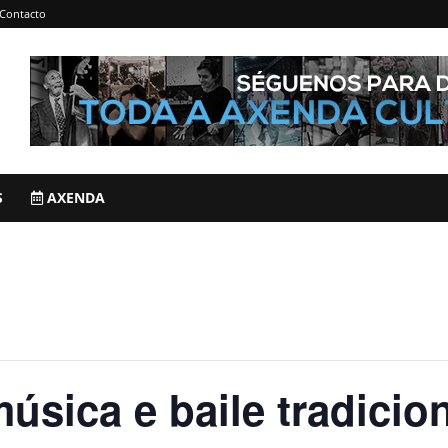
Contacto
S
AXENDA
úsica e baile tradicio