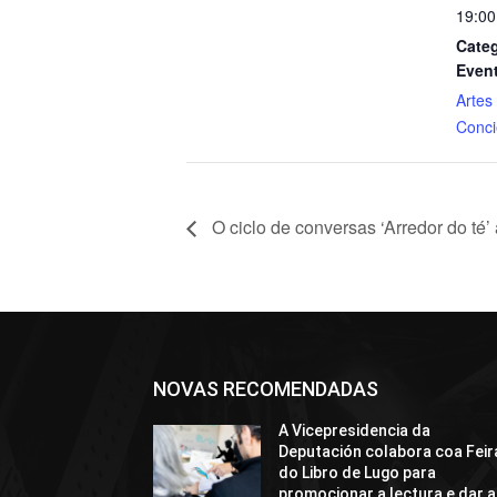
19:00
Categ
Even
Artes
Conci
O ciclo de conversas ‘Arredor do té
NOVAS RECOMENDADAS
A Vicepresidencia da
Deputación colabora coa Feir
do Libro de Lugo para
promocionar a lectura e dar a