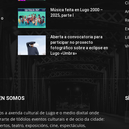
C
Música feita en Lugo 2000 –
Ar
2025, parte I
 o
R
E
Li
Aberta a convocatoria para
participar no proxecto
Vi
fotográfico sobre a eclipse en
Lugo «Umbra»
EN SOMOS
S
s a axenda cultural de Lugo e o medio dixital onde
rarte de tódolos eventos culturais e de ocio da cidade:
ertos, teatro, exposicións, cine, espectáculos,