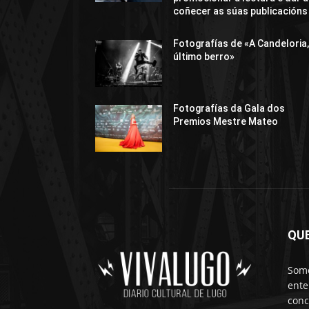
coñecer as súas publicacións
Fotografías de «A Candeloria,
último berro»
Fotografías da Gala dos
Premios Mestre Mateo
QU
Somo
ente
conc