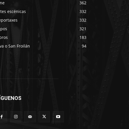
ine
362
tes escénicas
332
eportaxes
332
xpos
321
bros
183
va o San Froilán
94
ÍGUENOS