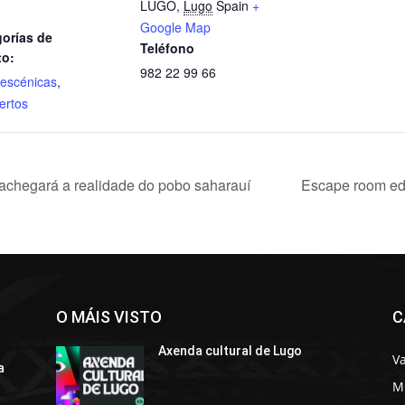
LUGO
,
Lugo
Spain
+
Google Map
orías de
Teléfono
to:
982 22 99 66
 escénicas
,
ertos
’ achegará a realidade do pobo saharauí
Escape room ed
O MÁIS VISTO
C
Axenda cultural de Lugo
Va
a
M