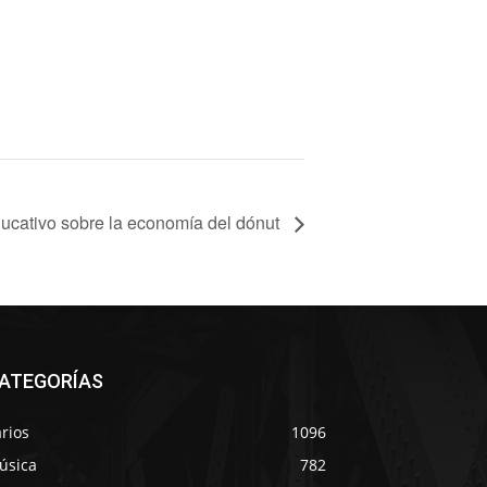
ucativo sobre la economía del dónut
ATEGORÍAS
rios
1096
úsica
782