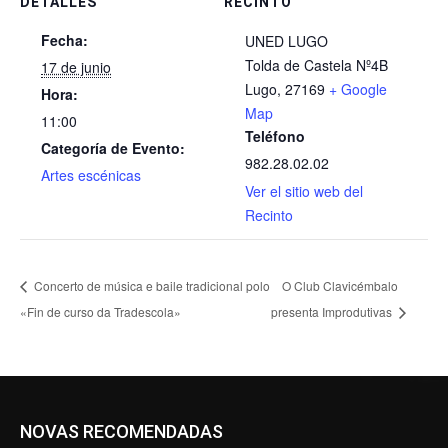
DETALLES
RECINTO
Fecha:
UNED LUGO
Tolda de Castela Nº4B
17 de junio
Lugo
,
27169
+ Google
Hora:
Map
11:00
Teléfono
Categoría de Evento:
982.28.02.02
Artes escénicas
Ver el sitio web del
Recinto
Concerto de música e baile tradicional polo
O Club Clavicémbalo
«Fin de curso da Tradescola»
presenta Improdutivas
NOVAS RECOMENDADAS