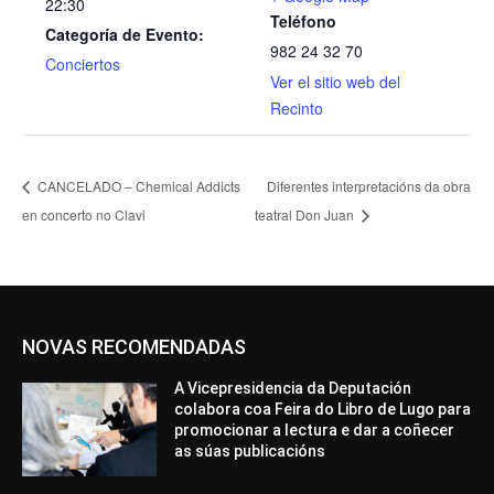
22:30
Teléfono
Categoría de Evento:
982 24 32 70
Conciertos
Ver el sitio web del
Recinto
CANCELADO – Chemical Addicts
Diferentes interpretacións da obra
en concerto no Clavi
teatral Don Juan
NOVAS RECOMENDADAS
A Vicepresidencia da Deputación
colabora coa Feira do Libro de Lugo para
promocionar a lectura e dar a coñecer
as súas publicacións