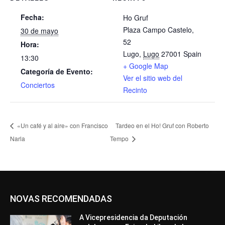
Fecha:
Ho Gruf
Plaza Campo Castelo,
30 de mayo
52
Hora:
Lugo
,
Lugo
27001
Spain
13:30
+ Google Map
Categoría de Evento:
Ver el sitio web del
Conciertos
Recinto
«Un café y al aire» con Francisco
Tardeo en el Ho! Gruf con Roberto
Narla
Tempo
NOVAS RECOMENDADAS
A Vicepresidencia da Deputación