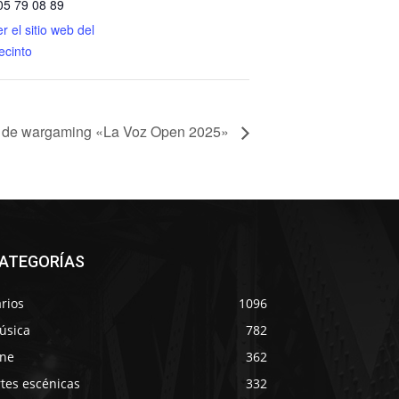
05 79 08 89
r el sitio web del
ecinto
 de wargaming «La Voz Open 2025»
ATEGORÍAS
rios
1096
úsica
782
ine
362
tes escénicas
332