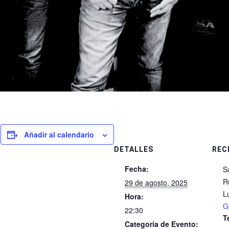
o
Añadir al calendario
DETALLES
REC
Fecha:
S
R
29 de agosto, 2025
L
Hora:
G
22:30
T
Categoría de Evento: