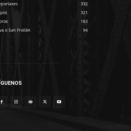
eportaxes
332
xpos
321
bros
183
va o San Froilán
94
ÍGUENOS