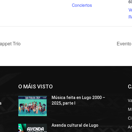
6
Conciertos
Ve
R
appet Trío
Evento
O MÁIS VISTO
C
Música feita en Lugo 2000 –
Va
a
2025, parte I
M
C
Axenda cultural de Lugo
Ar