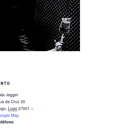
INTO
ala Jagger
ua da Cruz 20
ugo
,
Lugo
27001
+
oogle Map
eléfono