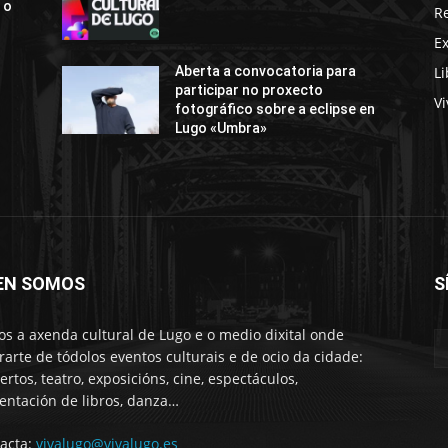
 o
R
E
Li
Aberta a convocatoria para
participar no proxecto
Vi
fotográfico sobre a eclipse en
Lugo «Umbra»
EN SOMOS
S
s a axenda cultural de Lugo e o medio dixital onde
rarte de tódolos eventos culturais e de ocio da cidade:
ertos, teatro, exposicións, cine, espectáculos,
entación de libros, danza…
acta:
vivalugo@vivalugo.es