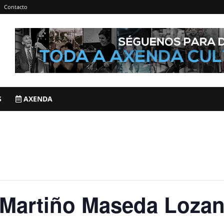
Contacto
S
AXENDA
rtiño Maseda Lozano