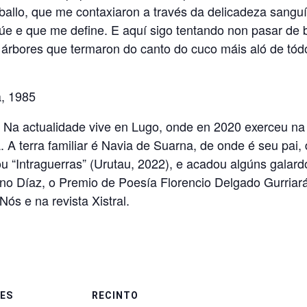
 orballo, que me contaxiaron a través da delicadeza san
túe e que me define. E aquí sigo tentando non pasar de 
árbores que termaron do canto do cuco máis aló de tódo
, 1985
s. Na actualidade vive en Lugo, onde en 2020 exerceu n
 A terra familiar é Navia de Suarna, de onde é seu pai
cou “Intraguerras” (Urutau, 2022), e acadou algúns gal
no Díaz, o Premio de Poesía Florencio Delgado Gurria
Nós e na revista Xistral.
ES
RECINTO