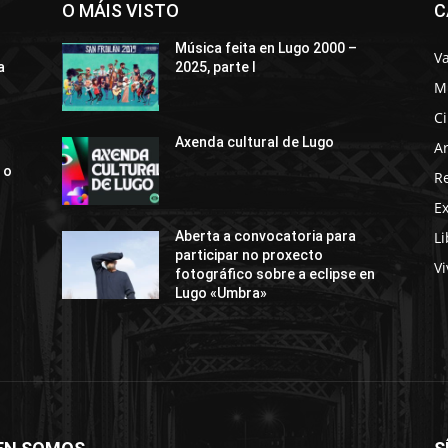
O MÁIS VISTO
C
Música feita en Lugo 2000 –
Va
a
2025, parte I
M
C
Axenda cultural de Lugo
Ar
 o
R
E
Li
Aberta a convocatoria para
participar no proxecto
Vi
fotográfico sobre a eclipse en
Lugo «Umbra»