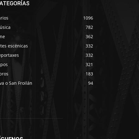
ATEGORÍAS
rios
1096
úsica
782
ine
362
tes escénicas
332
eportaxes
332
xpos
321
bros
183
va o San Froilán
94