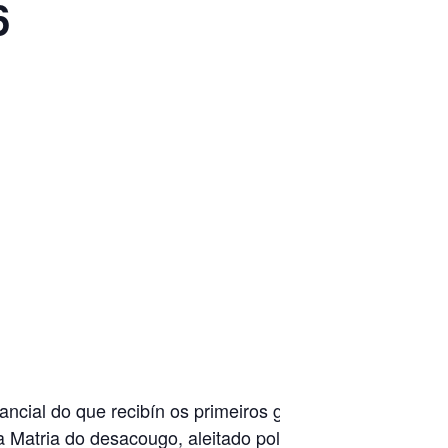
6
ncial do que recibín os primeiros grolos
Matria do desacougo, aleitado pola foula