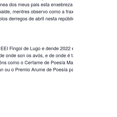
guínea dos meus pais esta enxebreza
balde, mentres observo como a fraxilidade
los derregos de abril nesta república
a EEI Fingoi de Lugo e dende 2022 é
, de onde son os avós, e de onde é tamén o
ardóns como o Certame de Poesía María
rán ou o Premio Arume de Poesía para a