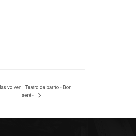
das volven
Teatro de barrio «Bon
será»