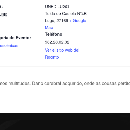
a:
UNED LUGO
Tolda de Castela Nº4B
junio
Lugo
,
27169
+ Google
Map
Teléfono
oría de Evento:
982.28.02.02
 escénicas
Ver el sitio web del
Recinto
os multitudes. Dano cerebral adquirido, onde as cousas perdi