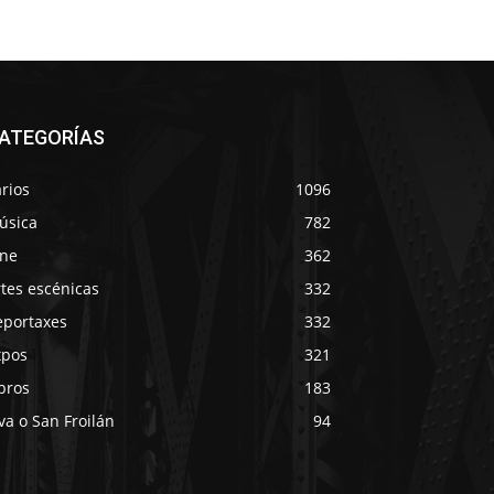
ATEGORÍAS
rios
1096
úsica
782
ine
362
tes escénicas
332
eportaxes
332
xpos
321
bros
183
va o San Froilán
94