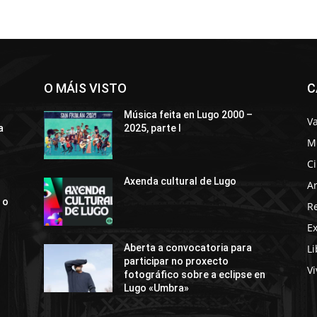
O MÁIS VISTO
C
Música feita en Lugo 2000 –
Va
a
2025, parte I
M
C
Axenda cultural de Lugo
Ar
 o
R
E
Li
Aberta a convocatoria para
participar no proxecto
Vi
fotográfico sobre a eclipse en
Lugo «Umbra»