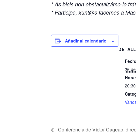
* As bicis non obstaculizámo-lo tráf
* Participa, xunt@s facemos a Mas
Añadir al calendario
DETALL
Fech
26 de
Hora:
20:30
Categ
Vario
Conferencia de Víctor Cageao, direc