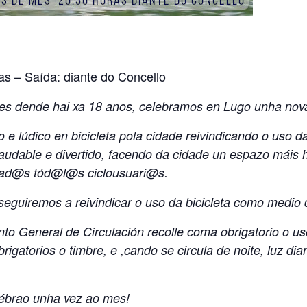
as – Saída: diante do Concello
s dende hai xa 18 anos, celebramos en Lugo unha nova
vo e lúdico en bicicleta pola cidade reivindicando o us
saudable e divertido, facendo da cidade un espazo máis 
cad@s tód@l@s ciclousuari@s.
seguiremos a reivindicar o uso da bicicleta como medio 
 General de Circulación recolle coma obrigatorio o us
atorios o timbre, e ,cando se circula de noite, luz diant
lébrao unha vez ao mes!