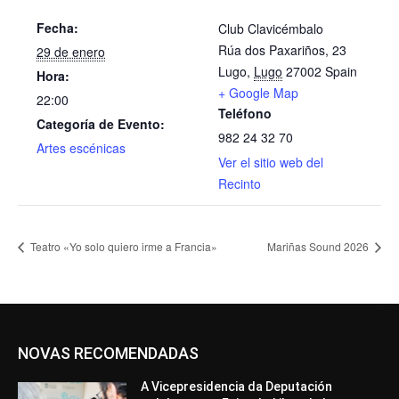
Fecha:
Club Clavicémbalo
Rúa dos Paxariños, 23
29 de enero
Lugo
,
Lugo
27002
Spain
Hora:
+ Google Map
22:00
Teléfono
Categoría de Evento:
982 24 32 70
Artes escénicas
Ver el sitio web del
Recinto
Teatro «Yo solo quiero irme a Francia»
Mariñas Sound 2026
NOVAS RECOMENDADAS
A Vicepresidencia da Deputación