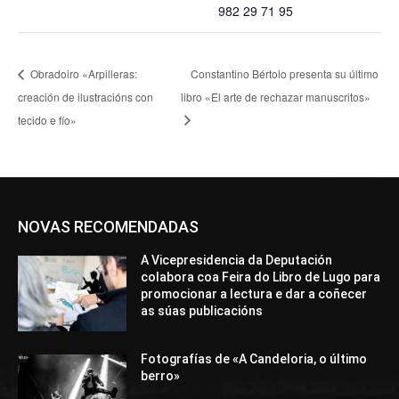
982 29 71 95
Obradoiro «Arpilleras:
Constantino Bértolo presenta su último
creación de ilustracións con
libro «El arte de rechazar manuscritos»
tecido e fío»
NOVAS RECOMENDADAS
A Vicepresidencia da Deputación
colabora coa Feira do Libro de Lugo para
promocionar a lectura e dar a coñecer
as súas publicacións
Fotografías de «A Candeloria, o último
berro»