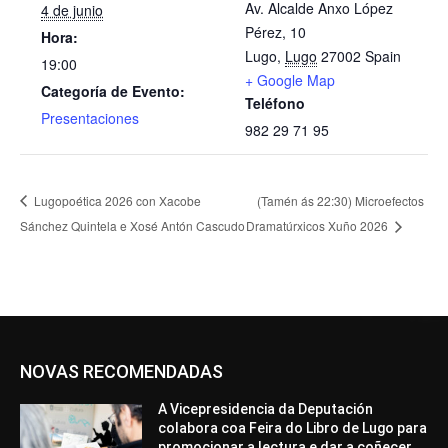
Av. Alcalde Anxo López
4 de junio
Pérez, 10
Hora:
Lugo
,
Lugo
27002
Spain
19:00
+ Google Map
Categoría de Evento:
Teléfono
Presentaciones
982 29 71 95
Lugopoética 2026 con Xacobe
(Tamén ás 22:30) Microefectos
Sánchez Quintela e Xosé Antón Cascudo
Dramatúrxicos Xuño 2026
NOVAS RECOMENDADAS
A Vicepresidencia da Deputación
colabora coa Feira do Libro de Lugo para
promocionar a lectura e dar a coñecer