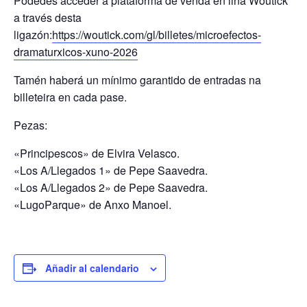
Podedes acceder á plataforma de venda en liña Woutick
a través desta
ligazón:
https://woutick.com/gl/billetes/microefectos-
dramaturxicos-xuno-2026
Tamén haberá un mínimo garantido de entradas na
billeteira en cada pase.
Pezas:
«Principescos» de Elvira Velasco.
«Los A/Llegados 1» de Pepe Saavedra.
«Los A/Llegados 2» de Pepe Saavedra.
«LugoParque» de Anxo Manoel.
Añadir al calendario