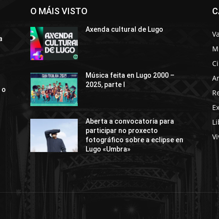
O MÁIS VISTO
C
Axenda cultural de Lugo
Va
a
M
C
Música feita en Lugo 2000 –
Ar
2025, parte I
 o
R
E
Li
Aberta a convocatoria para
participar no proxecto
Vi
fotográfico sobre a eclipse en
Lugo «Umbra»