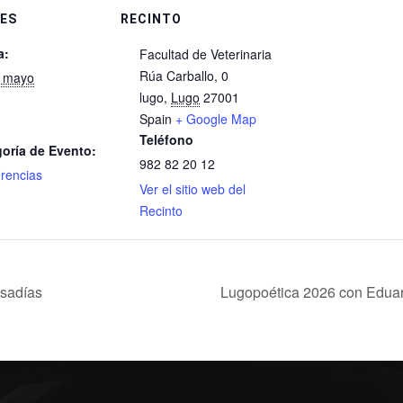
ES
RECINTO
a:
Facultad de Veterinaria
Rúa Carballo, 0
e mayo
lugo
,
Lugo
27001
Spain
+ Google Map
Teléfono
oría de Evento:
982 82 20 12
rencias
Ver el sitio web del
Recinto
usadías
Lugopoética 2026 con Eduar