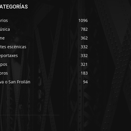
ATEGORÍAS
rios
1096
úsica
782
ine
362
tes escénicas
332
eportaxes
332
xpos
321
bros
183
va o San Froilán
94