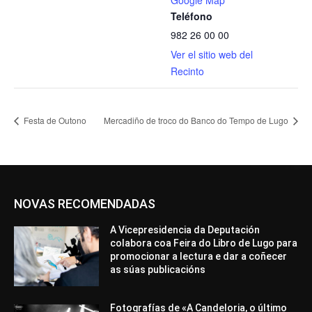
Google Map
Teléfono
982 26 00 00
Ver el sitio web del
Recinto
Festa de Outono
Mercadiño de troco do Banco do Tempo de Lugo
NOVAS RECOMENDADAS
A Vicepresidencia da Deputación
colabora coa Feira do Libro de Lugo para
promocionar a lectura e dar a coñecer
as súas publicacións
Fotografías de «A Candeloria, o último