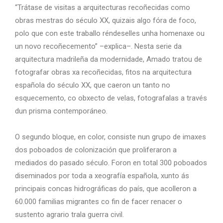
“Trátase de visitas a arquitecturas recoñecidas como
obras mestras do século XX, quizais algo fóra de foco,
polo que con este traballo réndeselles unha homenaxe ou
un novo recoñecemento” –explica–. Nesta serie da
arquitectura madrileña da modernidade, Amado tratou de
fotografar obras xa recoñecidas, fitos na arquitectura
española do século XX, que caeron un tanto no
esquecemento, co obxecto de velas, fotografalas a través
dun prisma contemporáneo.
O segundo bloque, en color, consiste nun grupo de imaxes
dos poboados de colonización
que proliferaron a
mediados do pasado século. Foron en total 300 poboados
diseminados
por toda a xeografía española, xunto ás
principais concas hidrográficas do país, que
acolleron a
60.000 familias migrantes co fin de facer renacer o
sustento agrario trala
guerra civil.