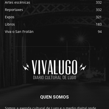
Artes escénicas
332
Reportaxes
332
Expos
321
Libros
183
Viva o San Froilán
94
QUEN SOMOS
Somos a axenda cultural de Lugo e o medio dixital onde