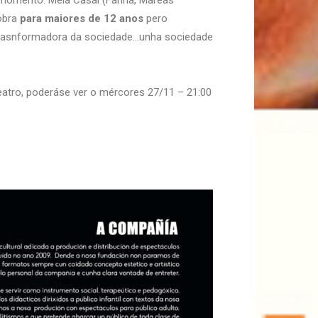
r momento: Mela Casal (Fariña, Mareas
 obra
para maiores de 12 anos
pero
e trasnformadora da sociedade…unha sociedade
eatro, poderáse ver o mércores 27/11 – 21:00