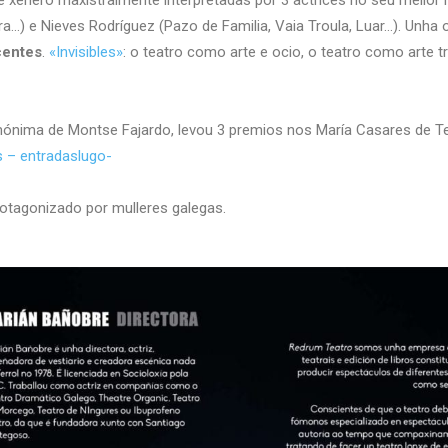
e xénero maxistralmente interpretadas por 3 actrices no seu mello
ra…) e Nieves Rodríguez (Pazo de Familia, Vaia Troula, Luar…). Unha
centes
.
«Invisibles»
: o teatro como arte e ocio, o teatro como art
mónima de Montse Fajardo, levou 3 premios nos María Casares de T
s – entradaslugo-
rotagonizado por mulleres galegas.