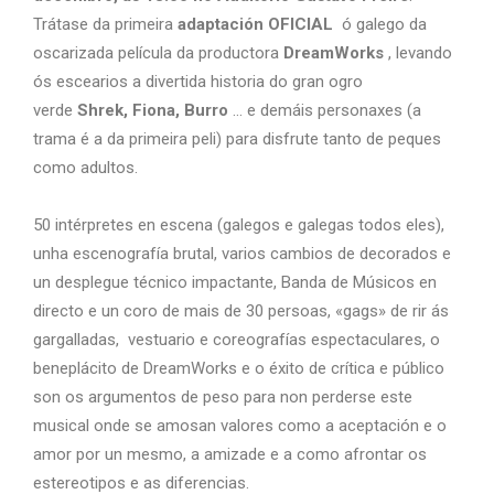
Trátase da primeira
adaptación OFICIAL
ó galego da
oscarizada película da productora
DreamWorks
, levando
ós escearios a divertida historia do gran ogro
verde
Shrek, Fiona, Burro
… e demáis personaxes (a
trama é a da primeira peli) para disfrute tanto de peques
como adultos.
50 intérpretes en escena (galegos e galegas todos eles),
unha escenografía brutal, varios cambios de decorados e
un desplegue técnico impactante, Banda de Músicos en
directo e un coro de mais de 30 persoas, «gags» de rir ás
gargalladas, vestuario e coreografías espectaculares, o
beneplácito de DreamWorks e o éxito de crítica e público
son os argumentos de peso para non perderse este
musical onde se amosan valores como a aceptación e o
amor por un mesmo, a amizade e a como afrontar os
estereotipos e as diferencias.