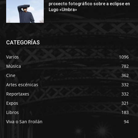
proxecto fotográfico sobre a eclipse en
Lugo «Umbra»
CATEGORÍAS
Varios
1096
Música
782
Cine
362
Artes escénicas
332
Reportaxes
332
Expos
321
Libros
183
Viva o San Froilán
94