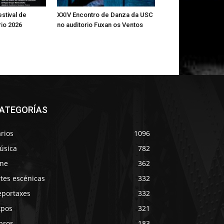
estival de
XXIV Encontro de Danza da USC
rio 2026
no auditorio Fuxan os Ventos
ATEGORÍAS
rios
1096
úsica
782
ine
362
tes escénicas
332
eportaxes
332
xpos
321
bros
183