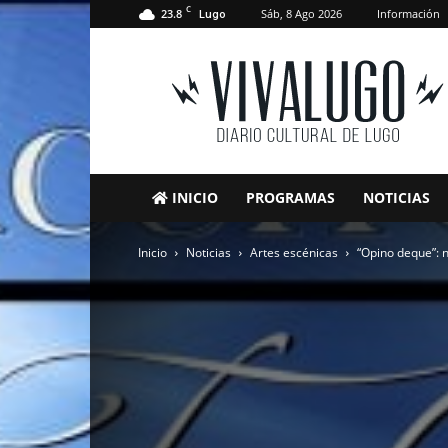
C
23.8
Sáb, 8 Ago 2026
Información
Lugo
VivaLugo
INICIO
PROGRAMAS
NOTICIAS
Inicio
Noticias
Artes escénicas
“Opino deque”: 