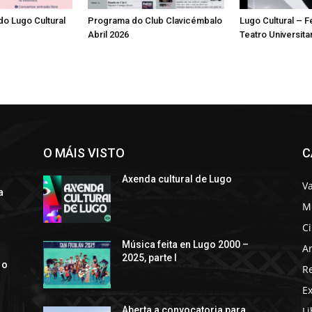
o Lugo Cultural
Programa do Club Clavicémbalo
Lugo Cultural – F
Abril 2026
Teatro Universita
O MÁIS VISTO
C
Axenda cultural de Lugo
Va
a
M
C
s
Música feita en Lugo 2000 –
Ar
2025, parte I
 o
R
E
Li
Aberta a convocatoria para