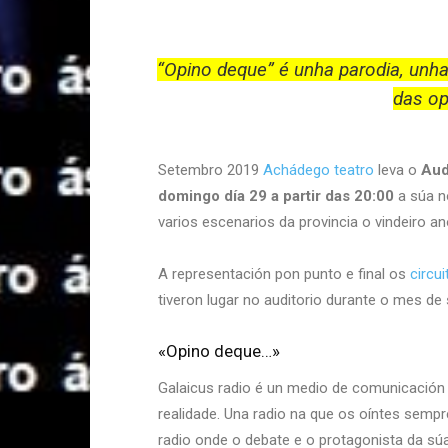
“Opino deque” é unha parodia, unha
das
op
Setembro 2019
Achádego teatro
leva o
Aud
domingo día 29 a partir das 20:00
a súa n
varios escenarios da provincia o vindeiro a
A representación pon punto e final os
circu
tiveron lugar no auditorio durante o mes de
«Opino deque…»
Galaicus radio é un medio de comunicació
realidade. Una radio na que os oíntes sempr
radio onde o debate e o protagonista da s