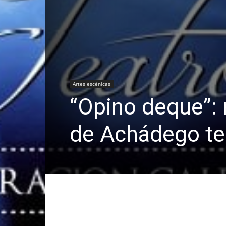
Artes escénicas
“Opino deque”: 
de Achádego te