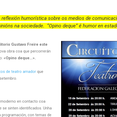
 reflexión humorística sobre os medios de comunicación
inións na sociedade. “Opino deque” é humor en estad
itorio Gustavo Freire este
ova obra coa que percorrerán
no:
«Opino deque…».
itos de teatro amador
que
 setembro.
n moderno en contacto coa
e se sinten identificados. Unha
úa programación, con temas de