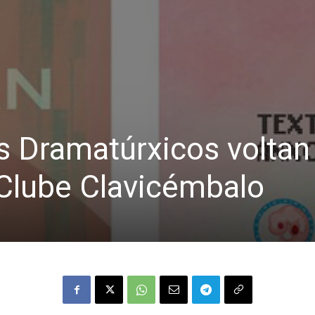
s Dramatúrxicos voltan
 Clube Clavicémbalo