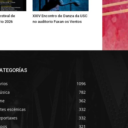
estival de
XXIV Encontro de Danza da USC
rio 2026
no auditorio Fuxan os Ventos
ATEGORÍAS
rios
1096
úsica
782
ine
362
tes escénicas
332
eportaxes
332
xpos
321