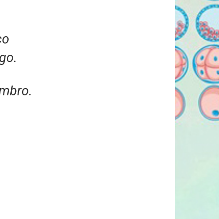
co
go.
embro.