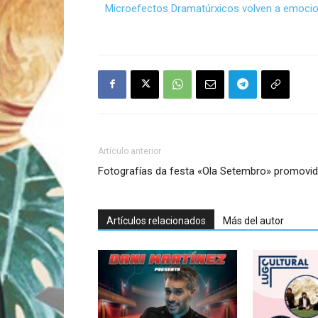
Microefectos Dramatúrxicos volven a emocio
Artículo anterior
Fotografías da festa «Ola Setembro» promovid
Artículos relacionados
Más del autor