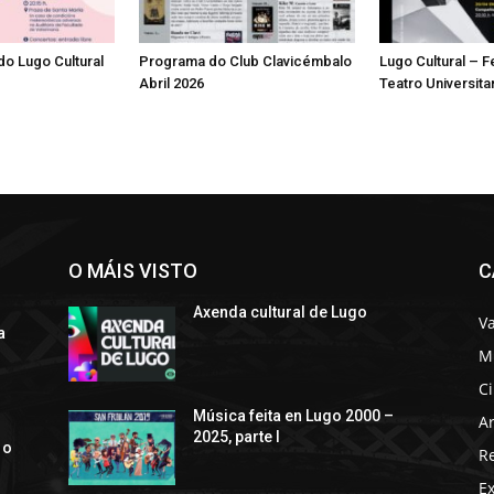
o Lugo Cultural
Programa do Club Clavicémbalo
Lugo Cultural – F
Abril 2026
Teatro Universita
O MÁIS VISTO
C
Axenda cultural de Lugo
Va
a
M
C
s
Música feita en Lugo 2000 –
Ar
2025, parte I
 o
R
E