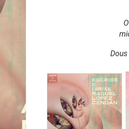
O
mi
Dous 