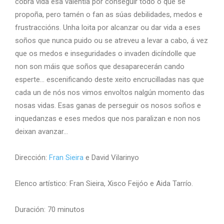
cobra vida esa valentía por conseguir todo o que se
propoña, pero tamén o fan as súas debilidades, medos e
frustraccións. Unha loita por alcanzar ou dar vida a eses
soños que nunca puido ou se atreveu a levar a cabo, á vez
que os medos e inseguridades o invaden dicíndolle que
non son máis que soños que desaparecerán cando
esperte… escenificando deste xeito encrucilladas nas que
cada un de nós nos vimos envoltos nalgún momento das
nosas vidas. Esas ganas de perseguir os nosos soños e
inquedanzas e eses medos que nos paralizan e non nos
deixan avanzar…
Dirección:
Fran Sieira
e David Vilarinyo
Elenco artístico: Fran Sieira, Xisco Feijóo e Aida Tarrío.
Duración: 70 minutos