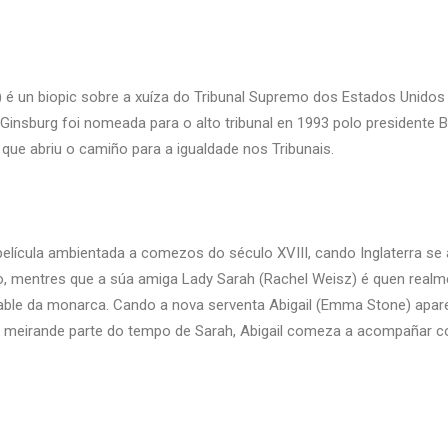
) é un biopic sobre a xuíza do Tribunal Supremo dos Estados Unidos
. Ginsburg foi nomeada para o alto tribunal en 1993 polo presidente B
 que abriu o camiño para a igualdade nos Tribunais.
lícula ambientada a comezos do século XVIII, cando Inglaterra se 
no, mentres que a súa amiga Lady Sarah (Rachel Weisz) é quen realm
table da monarca. Cando a nova serventa Abigail (Emma Stone) apar
a meirande parte do tempo de Sarah, Abigail comeza a acompañar co