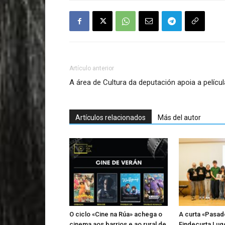
Artículo anterior
A área de Cultura da deputación apoia a películ
Artículos relacionados
Más del autor
O ciclo «Cine na Rúa» achega o
A curta «Pasad
cinema aos barrios e ao rural de
Findecurta Lugo