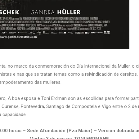
nta, no marco da conmemoración do Día Internacional da Muller, o c
istas e nas que se tratan temas como a reivindicación de dereitos, a
o empoderamento das mulleres.
nero, A boa esposa e Toni Erdman son as escollidas para formar par
, Ourense, Pontevedra, Santiago de Compostela e Vigo entre o 2 de 
 a capacidade
:00 horas – Sede Afundación (Pza Maior) – Versión dobrada ao
Martes 3 de marzo- TONI ERDMANN