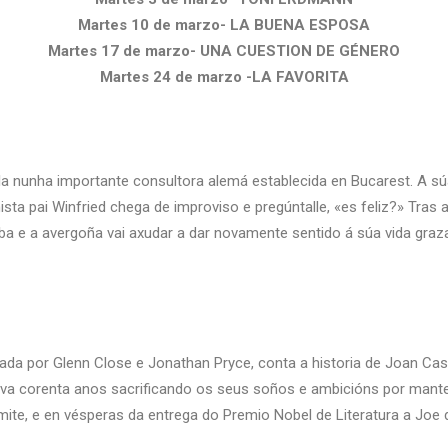
Martes 10 de marzo- LA BUENA ESPOSA
Martes 17 de marzo- UNA CUESTION DE GÉNERO
Martes 24 de marzo -LA FAVORITA
lla nunha importante consultora alemá establecida en Bucarest. A s
sta pai Winfried chega de improviso e pregúntalle, «es feliz?» Tras
a e a avergoña vai axudar a dar novamente sentido á súa vida grazas
zada por Glenn Close e Jonathan Pryce, conta a historia de Joan C
n leva corenta anos sacrificando os seus soños e ambicións por man
ite, e en vésperas da entrega do Premio Nobel de Literatura a Joe 