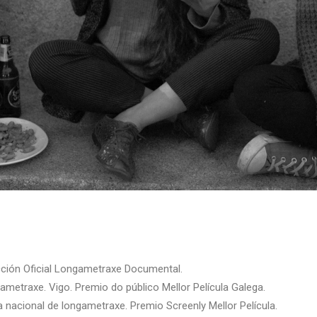
cción Oficial Longametraxe Documental.
ametraxe. Vigo. Premio do público Mellor Película Galega.
nacional de longametraxe. Premio Screenly Mellor Película.