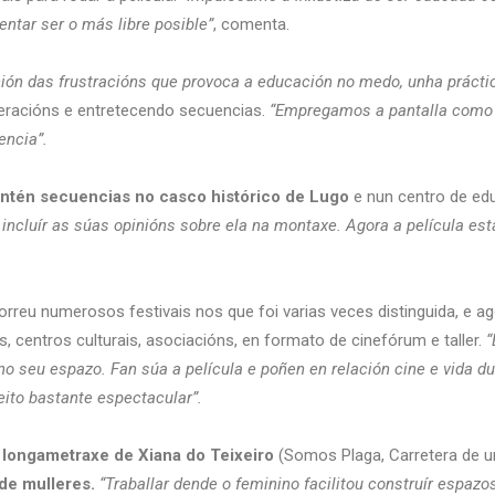
ntar ser o más libre posible”
, comenta.
ción das frustracións que provoca a educación no medo, unha práctica
eracións e entretecendo secuencias.
“Empregamos a pantalla como e
encia”.
ntén secuencias no casco histórico de Lugo
e nun centro de edu
e incluír as súas opinións sobre ela na montaxe. Agora a película e
reu numerosos festivais nos que foi varias veces distinguida, e ago
s, centros culturais, asociacións, en formato de cinefórum e taller.
“
no seu espazo. Fan súa a película e poñen en relación cine e vida d
eito bastante espectacular”.
 longametraxe de Xiana do Teixeiro
(Somos Plaga, Carretera de un
de mulleres.
“Traballar dende o feminino facilitou construír espa