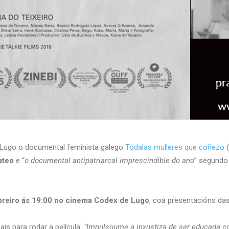
Lugo o documental feminista galego
Tódalas mulleres que coñezo
(
ateo
e “
o documental antipatriarcal imprescindible do ano
” segundo
breiro ás 19:00 no cinema Codex de Lugo
, coa presentacións das
ais para rodar a película.
“Impulsoume a inxustiza de ser educada co