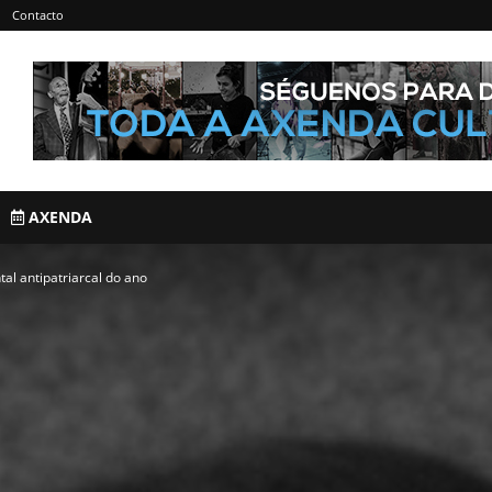
Contacto
AXENDA
al antipatriarcal do ano