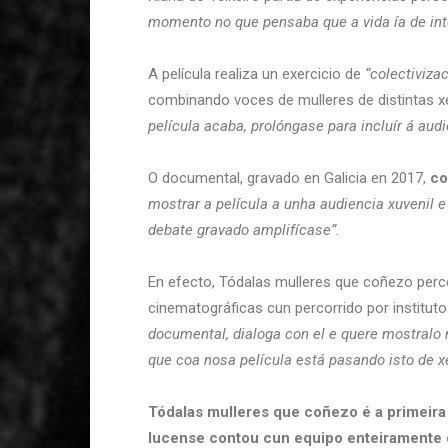
momento no que pensaba que a vida ía de inte
A película realiza un exercicio de
“colectiviza
combinando voces de mulleres de distintas x
película acaba, prolóngase para incluír á audi
O documental, gravado en Galicia en 2017,
co
mostrar a película a unha audiencia xuvenil 
debate gravado amplifícase”.
En efecto, Tódalas mulleres que coñezo percor
cinematográficas cun percorrido por instituto
documental, dialoga con el e quere mostralo 
que coa nosa película está pasando isto de x
Tódalas mulleres que coñezo é a primeira
lucense contou cun equipo enteiramente 