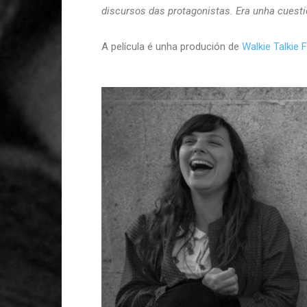
discursos das protagonistas. Era unha cuestió
A película é unha produción de
Walkie Talkie 