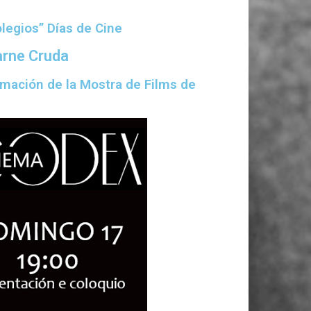
olegios” Días de Cine
arne Cruda
ramación de la Mostra de Films de