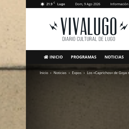
C
21.9
Dom, 9 Ago 2026
Información
Lugo
VivaLugo
INICIO
PROGRAMAS
NOTICIAS
Inicio
Noticias
Expos
Los «Caprichos» de Goya n