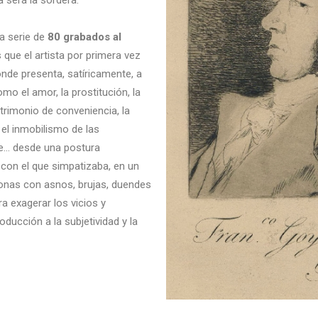
 será la sordera.
 serie de
80 grabados al
s que el artista por primera vez
donde presenta, satíricamente, a
o el amor, la prostitución, la
trimonio de conveniencia, la
, el inmobilismo de las
rte… desde una postura
 con el que simpatizaba, en un
onas con asnos, brujas, duendes
a exagerar los vicios y
ducción a la subjetividad y la