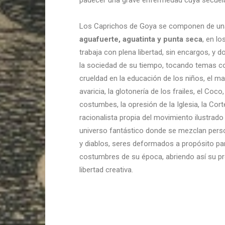
padecer una grave enfermedad cuya secuela
Los Caprichos de Goya se componen de una
aguafuerte, aguatinta y punta seca
, en lo
trabaja con plena libertad, sin encargos, y 
la sociedad de su tiempo, tocando temas com
crueldad en la educación de los niños, el ma
avaricia, la glotonería de los frailes, el Coco
costumbes, la opresión de la Iglesia, la Co
racionalista propia del movimiento ilustrado
universo fantástico donde se mezclan pers
y diablos, seres deformados a propósito par
costumbres de su época, abriendo así su pro
libertad creativa.