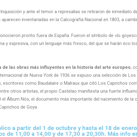
 Inquisición y ante el temor a represalias se retiraron de inmediato d
aparecen inventariadas en la Calcografía Nacional en 1803, a cambio 
 conocieron pronto fuera de España. Fueron el símbolo de «lo goyes
a y expresiva, con un lenguaje más fresco, del que se harán eco los art
 de las obras más influyentes en la historia del arte europeo
, 
Internacional de Nueva York de 1936 se expuso una selección de Los 
 escritores como Baudalaire o Malraux que citó Los Caprichos como 
 entre otros artistas, el propio Castelao manifiesta una fuerte influ
el Álbum Nós, el documento más importante del nacimiento de la co
Caprichos de Goya.
lico a partir del 1 de octubre y hasta el 18 de ener
os de 11,00 a 14,00 y de 17,30 a 20,30h. Más info 