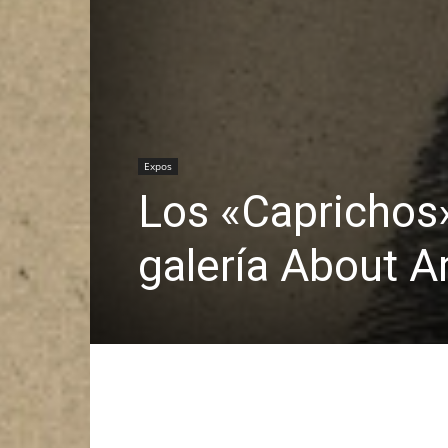
Expos
Los «Caprichos
galería About A