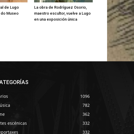
al de Lugo
La obra de Rodríguez Osorio,
s do Museo
maestro escultor, vuelve a Lugo
en una exposición única
ATEGORÍAS
rios
1096
úsica
782
ine
362
tes escénicas
332
eportaxes
332