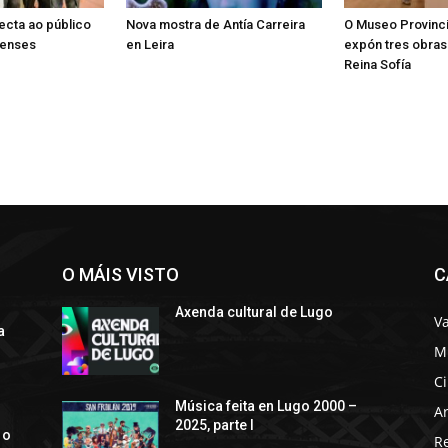
ecta ao público
Nova mostra de Antía Carreira
O Museo Provinci
censes
en Leira
expón tres obra
Reina Sofía
O MÁIS VISTO
C
Axenda cultural de Lugo
Va
a
M
C
s
Música feita en Lugo 2000 –
Ar
2025, parte I
 o
R