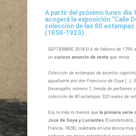
A partir del próximo lunes día
acogerá la exposición “Calle 
colección de las 80 estampas 
(1858-1923).
SEPTIEMBRE 2018 El 6 de febrero de 1799, 
un
curioso anuncio de venta
que versa:
Colección de estampas de asuntos capricho
aguafuerte por don Francisco de Goya (…). S
Desengaño, número 1, tienda de perfumes y 
colección de 80 estampas 320 reales de vel
Era, ni más ni menos que
la primera serie
José de Goya y Lucientes
(Fuendetodos, 
Francia, 1828), realizada en una época muy