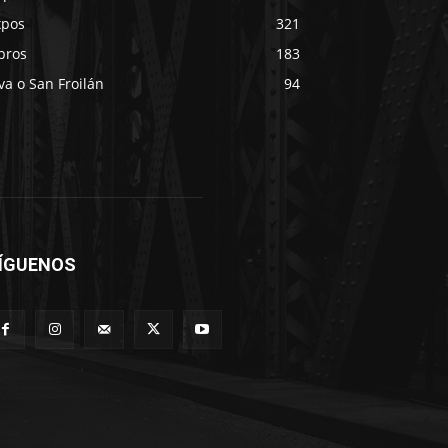
xpos
321
bros
183
va o San Froilán
94
ÍGUENOS