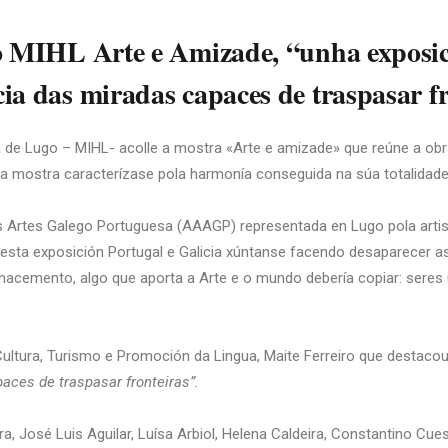
o MIHL Arte e Amizade, “unha exposici
ia das miradas capaces de traspasar f
 de Lugo – MIHL- acolle a mostra «Arte e amizade» que reúne a obra 
s a mostra caracterízase pola harmonía conseguida na súa totalidad
Artes Galego Portuguesa (AAAGP) representada en Lugo pola artist
esta exposición Portugal e Galicia xúntanse facendo desaparecer a
 nacemento, algo que aporta a Arte e o mundo debería copiar: seres ú
Cultura, Turismo e Promoción da Lingua, Maite Ferreiro que destacou
aces de traspasar fronteiras”.
, José Luis Aguilar, Luísa Arbiol, Helena Caldeira, Constantino Cue