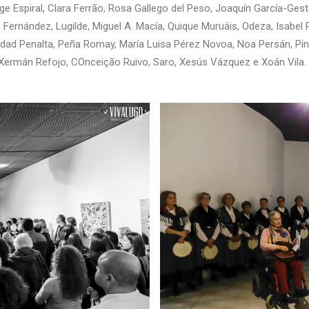
 jorge Espiral, Clara Ferrão, Rosa Gallego del Peso, Joaquín García-G
 Fernández, Lugilde, Miguel A. Macía, Quique Muruáis, Odeza, Isabel
ad Penalta, Peña Romay, María Luisa Pérez Novoa, Noa Persán, Pinta
Xermán Refojo, COnceição Ruivo, Saro, Xesús Vázquez e Xoán Vila.