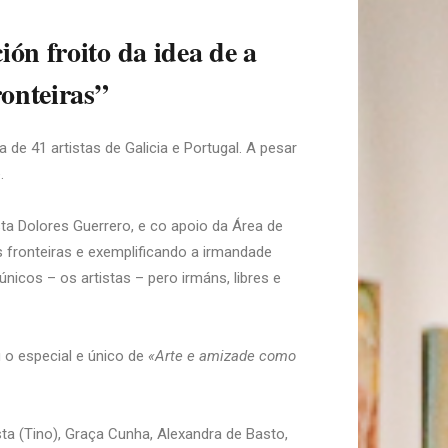
ón froito da idea de a
ronteiras”
de 41 artistas de Galicia e Portugal. A pesar
e.
a Dolores Guerrero, e co apoio da Área de
s fronteiras e exemplificando a irmandade
nicos – os artistas – pero irmáns, libres e
 o especial e único de
«Arte e amizade como
sta (Tino), Graça Cunha, Alexandra de Basto,