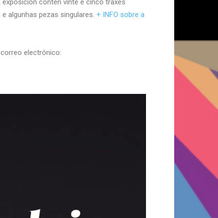
 A exposición contén vinte e cinco traxes
 e algunhas pezas singulares.
+ INFO sobre a
correo electrónico: