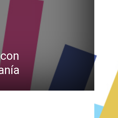
 con
anía