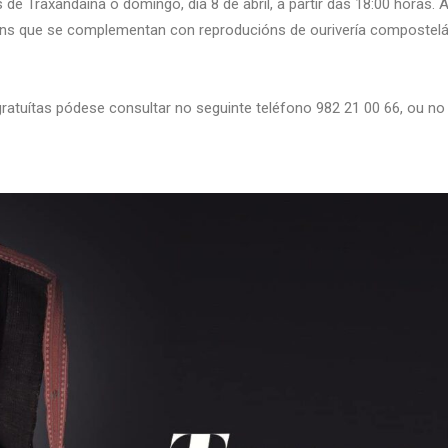
s de Traxandaina o domingo, día 8 de abril, a partir das 18:00 horas.
óns que se complementan con reproducións de ourivería compostelá
ratuítas pódese consultar no seguinte teléfono 982 21 00 66, ou no 