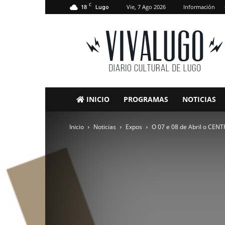
C
18
Vie, 7 Ago 2026
Información
Lugo
VivaLugo
INICIO
PROGRAMAS
NOTICIAS
Inicio
Noticias
Expos
O 07 e 08 de Abril o CENT