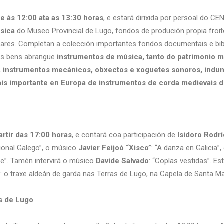
de ás 12:00 ata as 13:30 horas
, e estará dirixida por persoal do C
sica
do Museo Provincial de Lugo, fondos de produción propia froit
ulares. Completan a colección importantes fondos documentais e bib
eus bens abrangue
instrumentos de música, tanto do patrimonio 
 instrumentos mecánicos, obxectos e xoguetes sonoros, indum
is importante en Europa de instrumentos de corda medievais dos
rtir das 17:00 horas
, e contará coa participación de
Isidoro Rodr
ional Galego”, o músico
Javier Feijoó “Xisco”
: “A danza en Galicia
xe”. Tamén intervirá o músico
Davide Salvado
: “Coplas vestidas”. E
a: o traxe aldeán de garda nas Terras de Lugo, na Capela de Santa Ma
as de Lugo