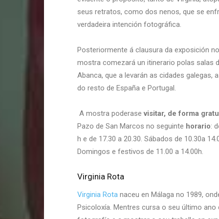
seus retratos, como dos nenos, que se enf
verdadeira intención fotográfica.
Posteriormente á clausura da exposición n
mostra comezará un itinerario polas salas 
Abanca, que a levarán as cidades galegas, 
do resto de España e Portugal.
A mostra poderase
visitar, de forma gratu
Pazo de San Marcos no seguinte
horario
: 
h e de 17.30 a 20.30. Sábados de 10.30a 14.0
Domingos e festivos de 11.00 a 14.00h.
Virginia Rota
Virginia Rota
naceu en Málaga no 1989, onde
Psicoloxía. Mentres cursa o seu último ano