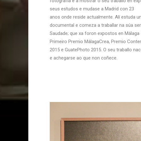
fotografía e a mostrar o seu traballo en exp
seus estudos e mudase a Madrid con 23
anos onde reside actualmente. Alí estuda u
documental e comeza a traballar na súa se
Saudade; que xa foron expostos en Málaga 
Primeiro Premio MálagaCrea, Premio Contem
2015 e GuatePhoto 2015. O seu traballo na
e achegarse ao que non coñece.