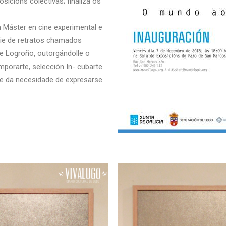
osicións colectivas; finaliza os
n Máster en cine experimental e
rie de retratos chamados
e Logroño, outorgándolle o
porarte, selección In- cubarte
ce da necesidade de expresarse