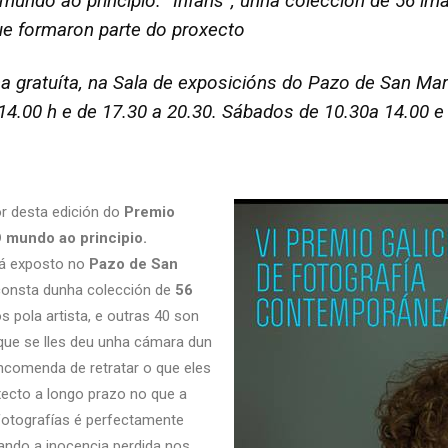
mundo ao principio. “Infans”, unha colección de 56 ima
que formaron parte do proxecto
ma gratuíta, na Sala de exposicións do Pazo de San Mar
 14.00 h e de 17.30 a 20.30. Sábados de 10.30a 14.00 
r desta edición do
Premio
 mundo ao principio.
rá exposto no
Pazo de San
 consta dunha colección de
56
os pola artista, e outras 40 son
que se lles deu unha cámara dun
ncomenda de retratar o que eles
xecto a longo prazo no que a
 fotografías é perfectamente
pando a inocencia perdida nos