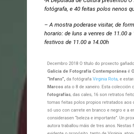
-A Deputada de Cultura presentou O 
fotógrafa, e 40 feitas polos nenos 
– A mostra poderase visitar, de for
horario: de luns a venres de 11.00 a
festivos de 11.00 a 14.00h
Decembro 2018 O título do proxecto gañado
Galicia de Fotografía Contemporánea
é
O
“Infans”,
da fotógrafa
Virginia Rota
, e esta
Marcos
ata o 8 de xaneiro. Esta colección
fotografías
, das cales, 16 son retratos feit
tomas feitas polos propios retratados aos 
só uso con carrete en branco e negro e a e
considerasen “beleza e importante”. Un pro
autora traballou máis de tres anos. Nestas
evidente o propósito, tanto de Virginia, ato