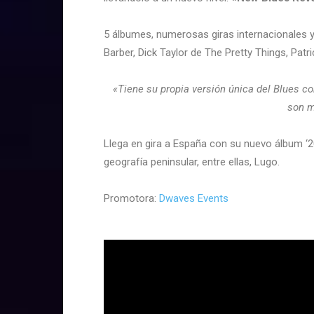
5 álbumes, numerosas giras internacionales y 
Barber, Dick Taylor de The Pretty Things, Pat
«Tiene su propia versión única del Blues c
son m
Llega en gira a España con su nuevo álbum ‘2
geografía peninsular, entre ellas, Lugo.
Promotora:
Dwaves Events