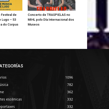
Festival de
Concerto de TRASPIELAS no
e Lugo – 53
MIHL polo Día Internacional dos
a do Corpus
Museos
ATEGORÍAS
rios
1096
úsica
782
ine
362
tes escénicas
332
eportaxes
332