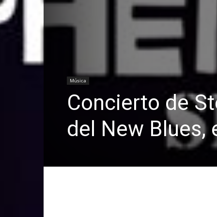
Música
Concierto de St
del New Blues, 