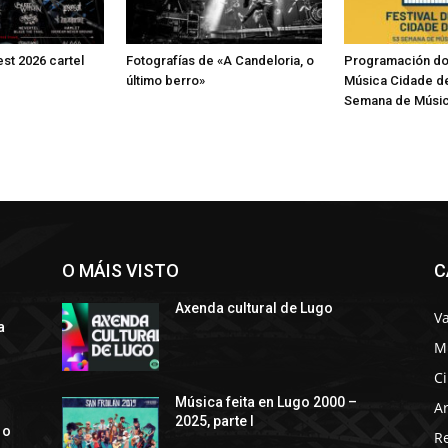
st 2026 cartel
Fotografías de «A Candeloria, o
Programación do 
último berro»
Música Cidade d
Semana de Músic
O MÁIS VISTO
C
Axenda cultural de Lugo
Va
a
M
C
s
Música feita en Lugo 2000 –
Ar
2025, parte I
 o
R