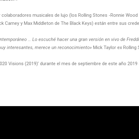
colaboradores musicales de lujo (los Rolling Stones -Ronnie Wood y 
rick Carney y Max Middleton de The Black Keys) están entre sus cred
ontemporáneo … Lo escuché hacer una gran versión en vivo de Fredd
uy interesantes, merece un reconocimiento»
Mick Taylor ex Rolling
020 Visions (2019)’ durante el mes de septiembre de este año 2019 