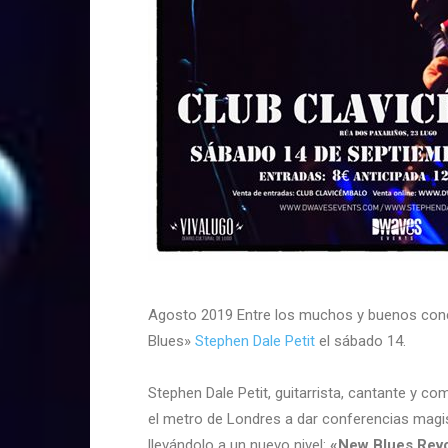
Agosto 2019 Entre los muchos y buenos con
Blues»
Stephen Dale Petit
el sábado 14.
Stephen Dale Petit, guitarrista, cantante y c
el metro de Londres a dar conferencias magis
llevándolo a un nuevo nivel:
«New Blues Revo