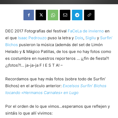
DEC 2017 Fotografías del festival
FaCeLa de invierno
en
el que
Isaac Pedrouzo
puso la letra y
Dois
,
Sigilu
y
Surfin’
Bichos
pusieron la música (además del set de Limón
Helado y & Mágico Patillas, de los que no hay fotos como
es costumbre en nuestros reporteros … ¡¿fin de fiesta?!
¿¡fotos?!… ja-ja-ja F I E S T A! –
Recordamos que hay más fotos (sobre todo de Surfin’
Bichos) en el artículo anterior:
Excelsos Surfin’ Bichos
tocando «Hermanos Carnales» en Lugo
Por el orden de lo que vimos…esperamos que reflejen y
sintáis lo que allí vivimos: