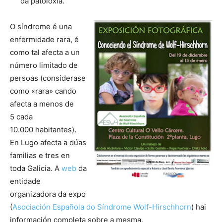
da patoloxía.
O síndrome é una
enfermidade rara, é
como tal afecta a un
número limitado de
persoas (considerase
como «rara» cando
afecta a menos de
5 cada
10.000 habitantes).
En Lugo afecta a dúas
familias e tres en
toda Galicia. A
web
da
entidade
organizadora da expo
(
Asociación Española do Síndrome Wolf-Hirschhorn
) hai
información completa sobre a mesma.