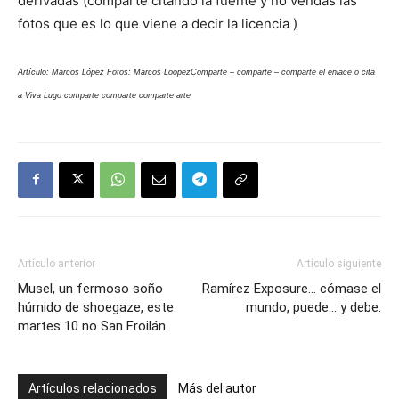
derivadas (comparte citando la fuente y no vendas las
fotos que es lo que viene a decir la licencia )
Artículo: Marcos López Fotos: Marcos Loopez
Comparte – comparte – comparte el enlace o cita
a Viva Lugo comparte comparte comparte arte
Artículo anterior
Artículo siguiente
Musel, un fermoso soño
Ramírez Exposure… cómase el
húmido de shoegaze, este
mundo, puede… y debe.
martes 10 no San Froilán
Artículos relacionados
Más del autor